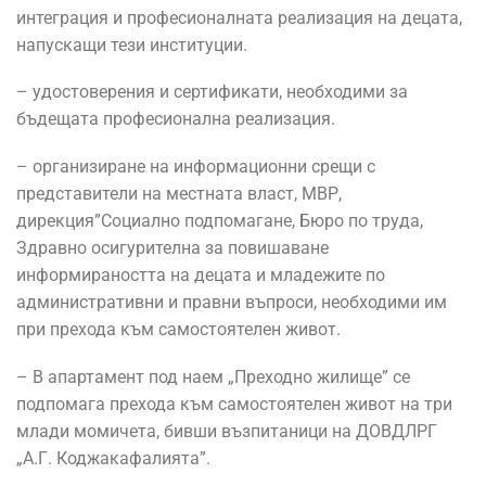
интеграция и професионалната реализация на децата,
напускащи тези институции.
– удостоверения и сертификати, необходими за
бъдещата професионална реализация.
– организиране на информационни срещи с
представители на местната власт, МВР,
дирекция”Социално подпомагане, Бюро по труда,
Здравно осигурителна за повишаване
информираността на децата и младежите по
административни и правни въпроси, необходими им
при прехода към самостоятелен живот.
– В апартамент под наем „Преходно жилище” се
подпомага прехода към самостоятелен живот на три
млади момичета, бивши възпитаници на ДОВДЛРГ
„А.Г. Коджакафалията”.