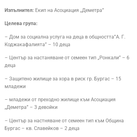
Изпълнител:
Екип на Асоциация „Деметра”
Целева група:
– Дом за социална услуга на деца в общността”А. Г.
Коджакафалията” – 10 деца
– Център за настаняване от семеен тип „Ронкали” – 6
деца
– Защитено жилище за хора в риск гр. Бургас – 15
младежи
– младежи от преходно жилище към Асоциация
„Деметра” – 3 девойки
– Център за настняване от семеен тип към Община
Бургас – кв. Славейков – 2 деца