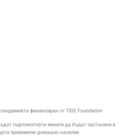
 пандемията финансиран от TIDE Foundation
бъдат подпомогнати жените да бъдат настанени в
ецата преживели домашно насилие.