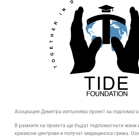
Асоциация Деметра изпълнява проект за подпомаган
В рамките на проекта ще бъдат подпомогнати жени и
кризисни центрове и получат медицинска грижа. Ос