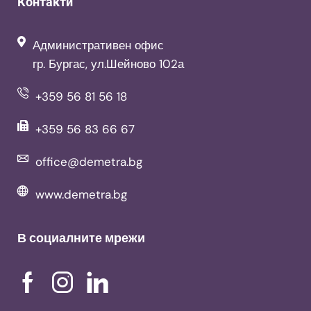
Контакти
Административен офис
гр. Бургас, ул.Шейново 102а
+359 56 81 56 18
+359 56 83 66 67
office@demetra.bg
www.demetra.bg
В социалните мрежи