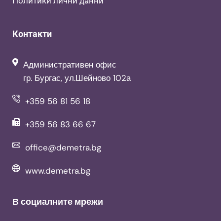
Политики лични данни
Контакти
Административен офис
гр. Бургас, ул.Шейново 102а
+359 56 81 56 18
+359 56 83 66 67
office@demetra.bg
www.demetra.bg
В социалните мрежи