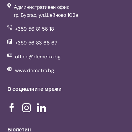
Административен офис
гр. Бургас, ул.Шейново 102а
+359 56 81 56 18
+359 56 83 66 67
office@demetra.bg
www.demetra.bg
В социалните мрежи
Бюлетин