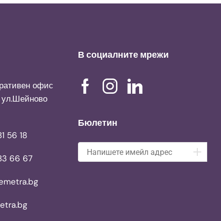
В социалните мрежи
ративен офис
, ул.Шейново
Бюлетин
1 56 18
83 66 67
emetra.bg
tra.bg