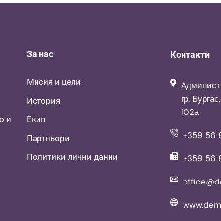
За нас
Контакти
Мисия и цели
Админист
гр. Бургас
История
102а
о и
Екип
+359 56 8
Партньори
Политики лични данни
+359 56 
office@d
www.deme