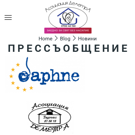
Home
Blog
Новини
П Р Е С С Ъ О Б Щ Е Н И Е