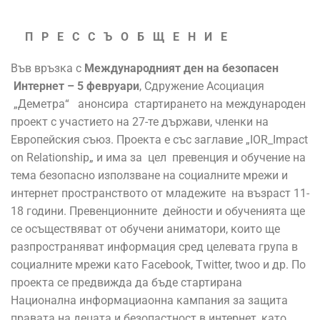
П Р Е С С Ъ О Б Щ Е Н И Е
Във връзка с
Международният ден на безопасен
Интернет – 5 февруари
, Сдружение Асоциация
„Деметра“ анонсира стартирането на международен
проект с участието на 27-те държави, членки на
Европейския съюз. Проекта е със заглавие „IOR_Impact
on Relationship„ и има за цел превенция и обучение на
тема безопасно използване на социалните мрежи и
интернет пространството от младежите на възраст 11-
18 години. Превенционните дейности и обученията ще
се осъществяват от обучени аниматори, които ще
разпространяват информация сред целевата група в
социалните мрежи като Facebook, Twitter, twoо и др. По
проекта се предвижда да бъде стартирана
Национална информациаонна кампания за защита
правата на децата и безопастност в интернет, като