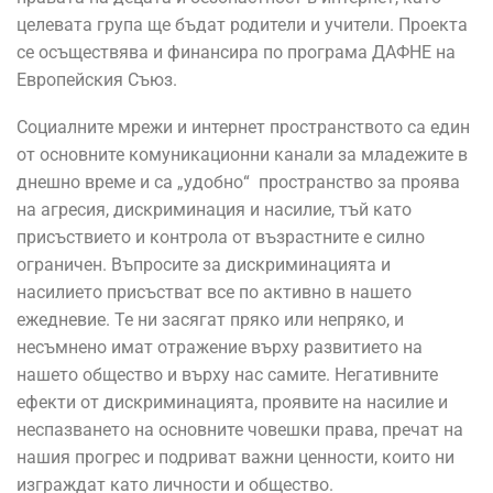
целевата група ще бъдат родители и учители. Проекта
се осъществява и финансира по програма ДАФНЕ на
Европейския Съюз.
Социалните мрежи и интернет пространството са един
от основните комуникационни канали за младежите в
днешно време и са „удобно“ пространство за проява
на агресия, дискриминация и насилие, тъй като
присъствието и контрола от възрастните е силно
ограничен. Въпросите за дискриминацията и
насилието присъстват все по активно в нашето
ежедневие. Те ни засягат пряко или непряко, и
несъмнено имат отражение върху развитието на
нашето общество и върху нас самите. Негативните
ефекти от дискриминацията, проявите на насилие и
неспазването на основните човешки права, пречат на
нашия прогрес и подриват важни ценности, които ни
изграждат като личности и общество.