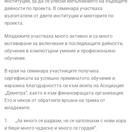
институции, за да се улесни изпълнението на бъдещите
дейности по проекта. В семинара участваха
възпитатели от двете институции и менторите по
проекта.
Младежите участваха много активно и са много
мотивирани за включване в последващите дейности,
обучение в компютърни умения и професионално
обучение.
В края на семинара участниците получиха
сертификати за успешно преминатото обучение и
изразиха благодарността си към екипа на Асоциация
„Деметра”, както и към финансиращата организация.
Ето и някои от обратните връзки на трима от
младежите:
1. „Аз много се радвам, че се запознахм с нови хора
и беше много чудесно и много се гордея”.