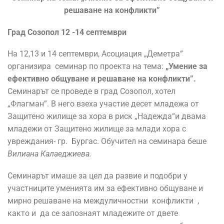
решаване на конфликти”
Град Созопол 12 -14 септември
На 12,13 и 14 септември, Асоциация „Деметра”
организира семинар по проекта на тема:
„Умение за
ефективно общуване и решаване на конфликти”.
Семинарът се проведе в град Созопол, хотел
„Флагман”. В него взеха участие десет младежа от
Защитено жилище за хора в риск „Надежда“и двама
младежи от Защитено жилище за млади хора с
увреждания- гр. Бургас. Обучител на семинара беше
Вилиана Калаеджиева.
Семинарът имаше за цел да развие и подобри у
участниците уменията им за ефективно общуване и
мирно решаване на междуличностни конфликти ,
както и да се запознаят младежите от двете