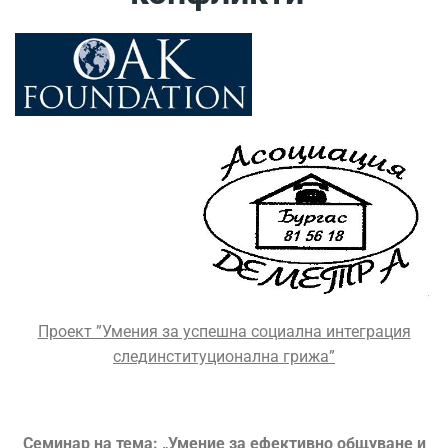
Проект ”Умения за успешна социална интеграция
след
институционална грижа”
Семинар на тема: „Умение за ефективно общуване и