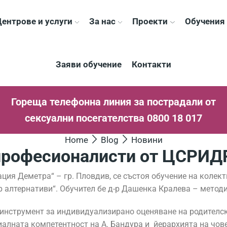
ентрове и услуги
За нас
Проекти
Обучения
Заяви обучение
Контакти
Гореща телефонна линия за пострадали от
сексуални посегателства 0800 18 017
Home
Blog
Новини
професионалисти от ЦСРИД
ция Деметра“ – гр. Пловдив, се състоя обучение на колект
алтернативи“. Обучител бе д-р Дашенка Кралева – методи
 инструмент за индивидуализирано оценяване на родителск
иалната компетентност на А. Бандура и йерархията на чов