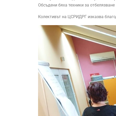
Обсъдени бяха техники за отбелязване
Колективът на ЦСРИДРГ изказва благода