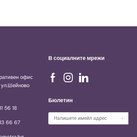
В социалните мрежи
ративен офис
, ул.Шейново
Бюлетин
1 56 18
83 66 67
emetra.bg