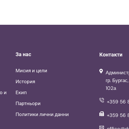
За нас
Контакти
Мисия и цели
Админист
гр. Бургас
История
102а
о и
Екип
+359 56 8
Партньори
Политики лични данни
+359 56 
office@d