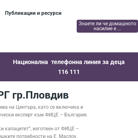
Публикации и ресурси
Знаете ли че домашното
насилие е ...
Национална телефонна линия за деца
116 111
РГ гр.Пловдив
ива на Центъра, като се включиха и
чески експерт към ФИЦЕ – България.
и капацитет“, изготвен от ФИЦЕ –
ешките потребности на Е. Маслоу.