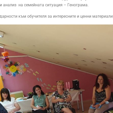
 и анализ на семейната ситуация – Генограма.
рности към обучителя за интересните и ценни материали, 