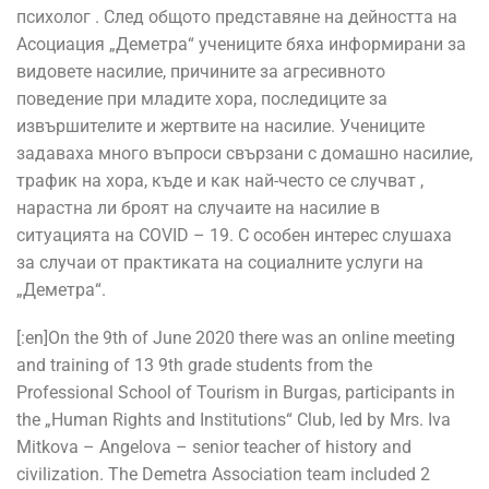
психолог . След общото представяне на дейността на
Асоциация „Деметра“ учениците бяха информирани за
видовете насилие, причините за агресивното
поведение при младите хора, последиците за
извършителите и жертвите на насилие. Учениците
задаваха много въпроси свързани с домашно насилие,
трафик на хора, къде и как най-често се случват ,
нарастна ли броят на случаите на насилие в
ситуацията на COVID – 19. С особен интерес слушаха
за случаи от практиката на социалните услуги на
„Деметра“.
[:en]On the 9th of June 2020 there was an online meeting
and training of 13 9th grade students from the
Professional School of Tourism in Burgas, participants in
the „Human Rights and Institutions“ Club, led by Mrs. Iva
Mitkova – Angelova – senior teacher of history and
civilization. The Demetra Association team included 2