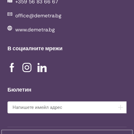
+359 56 83 66 67
office@demetra.bg
www.demetra.bg
В социалните мрежи
Бюлетин