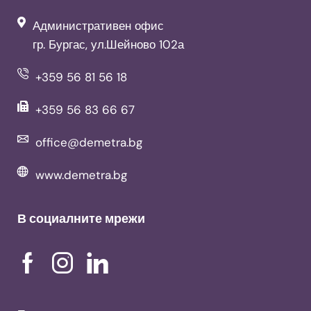
Административен офис
гр. Бургас, ул.Шейново 102а
+359 56 81 56 18
+359 56 83 66 67
office@demetra.bg
www.demetra.bg
В социалните мрежи