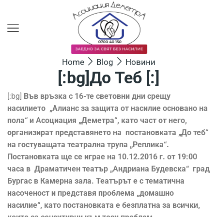
Home
Blog
Новини
[:bg]До Теб [:]
[:bg]
Във връзка с 16-те световни дни срещу
насилието
„Алианс за защита от насилие основано на
пола“ и Асоциация „Деметра“, като част от него,
организират представянето на постановката „До теб“
на гостуващата театрална трупа „Реплика“.
Постановката ще се играе
на 10.12.2016 г. от 19:00
часа в
Драматичен театър „Андриана Будевска“
град
Бургас в Камерна зала. Театърът е с тематична
насоченост и представя проблема „домашно
насилие“, като постановката е безплатна за всички,