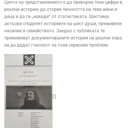
Целта на представлението е да превърне тези цифри в
реални истории, да открие личността на тези жени и
деца и да ги „извади” от статистиката. Шестима
актьори споделят историите на шест души, преживели
насилие в семейството. Заедно с публиката те
преживяват документираните истории на реални хора,
за да дадат гласност на този сериозен проблем.
[:]